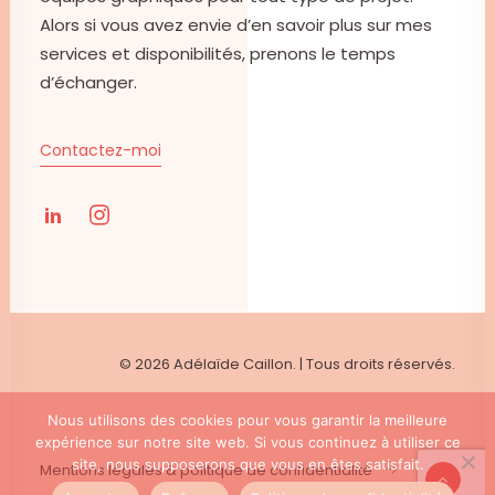
Alors si vous avez envie d’en savoir plus sur mes
services et disponibilités, prenons le temps
d’échanger.
Contactez-moi
© 2026 Adélaïde Caillon.
| Tous droits réservés.
Nous utilisons des cookies pour vous garantir la meilleure
expérience sur notre site web. Si vous continuez à utiliser ce
site, nous supposerons que vous en êtes satisfait.
Mentions légales & politique de confidentialité